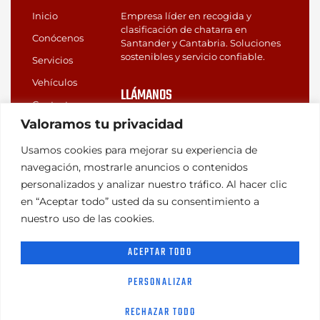
Inicio
Empresa líder en recogida y
clasificación de chatarra en
Conócenos
Santander y Cantabria. Soluciones
sostenibles y servicio confiable.
Servicios
Vehículos
LLÁMANOS
Contacto
(+34) 639 72 42 02
Valoramos tu privacidad
(+34) 942 32 49 07
Usamos cookies para mejorar su experiencia de
navegación, mostrarle anuncios o contenidos
personalizados y analizar nuestro tráfico. Al hacer clic
Copyright © 2023 CHATARRERIA LA CARMEN diseñado por
en “Aceptar todo” usted da su consentimiento a
ONLINEGAMA
nuestro uso de las cookies.
Aviso Legal
Privacidad
Cookies
Accesibilidad
ACEPTAR TODO
PERSONALIZAR
RECHAZAR TODO