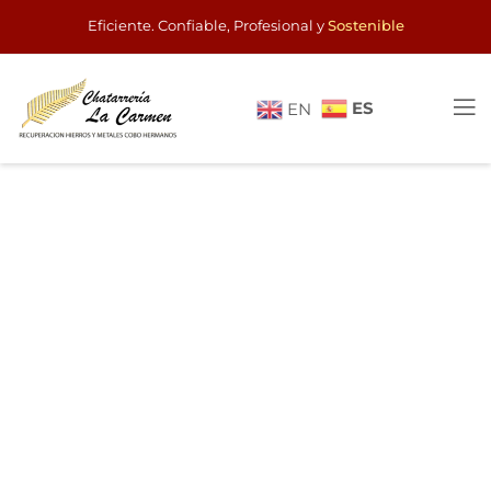
Eficiente. Confiable, Profesional y
Sostenible
ES
EN
RECICLAJE LÍDER EN CHATARRA
RECUPERACIÓN DE HIERRO
Y METALES
Transformando chatarra en un futuro más verde y