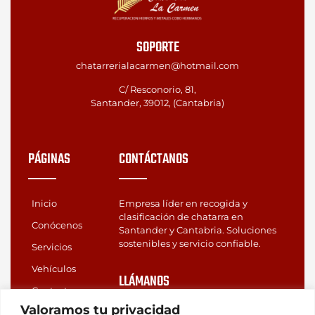
SOPORTE
chatarrerialacarmen@hotmail.com
C/ Resconorio, 81,
Santander, 39012, (Cantabria)
PÁGINAS
CONTÁCTANOS
Inicio
Empresa líder en recogida y
clasificación de chatarra en
Conócenos
Santander y Cantabria. Soluciones
sostenibles y servicio confiable.
Servicios
Vehículos
LLÁMANOS
Contacto
(+34) 639 72 42 02
Valoramos tu privacidad
(+34) 942 32 49 07